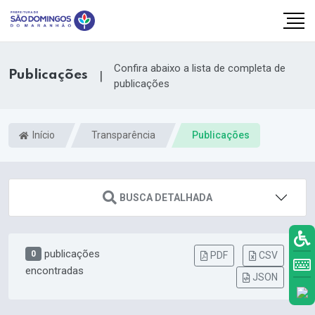
Confira abaixo a lista de completa de
Publicações
|
publicações
Início
Transparência
Publicações
BUSCA DETALHADA
publicações
0
PDF
CSV
k.com
encontradas
JSON